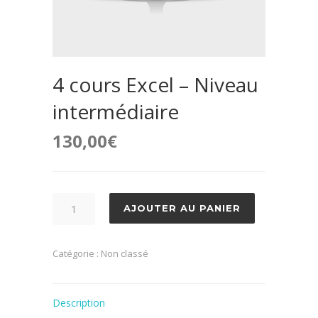
4 cours Excel – Niveau
intermédiaire
130,00
€
quantité
AJOUTER AU PANIER
de
4
Catégorie :
Non classé
cours
Excel
-
Description
Niveau