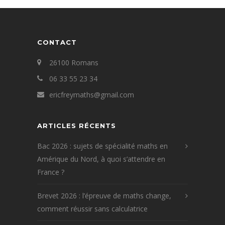
CONTACT
26100 Romans
06 33 55 23 34
ericfreymaths@gmail.com
ARTICLES RÉCENTS
Bac 2026 : sujets de spécialité maths en
Amérique du Nord, à quoi s’attendre en
France ?
Brevet 2026 : l’épreuve de maths change,
comment réussir sans calculatrice