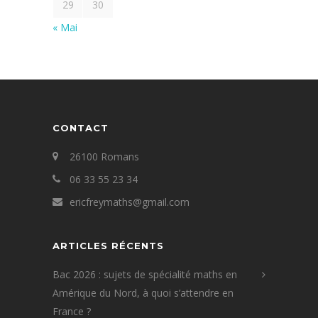
29
30
« Mai
CONTACT
26100 Romans
06 33 55 23 34
ericfreymaths@gmail.com
ARTICLES RÉCENTS
Bac 2026 : sujets de spécialité maths en
Amérique du Nord, à quoi s’attendre en
France ?