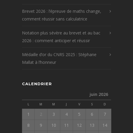
Brevet 2026 : l’épreuve de maths change,
comment réussir sans calculatrice
Notation plus sévère au brevet et au bac
2026 : comment anticiper et réussir
Médaille d’or du CNRS 2025 : Stéphane
Mallat à l’honneur
CALENDRIER
juin 2026
L
M
M
J
V
S
D
1
2
3
4
5
6
7
8
9
10
11
12
13
14