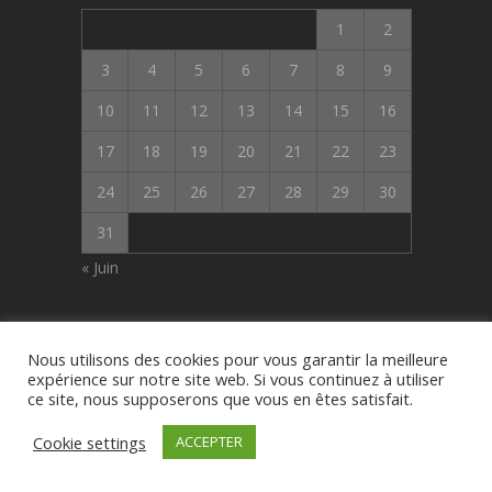
1
2
3
4
5
6
7
8
9
10
11
12
13
14
15
16
17
18
19
20
21
22
23
24
25
26
27
28
29
30
31
« Juin
Nous utilisons des cookies pour vous garantir la meilleure
© Eric Frey 2019 Tous droits réservés -
expérience sur notre site web. Si vous continuez à utiliser
ce site, nous supposerons que vous en êtes satisfait.
Mentions légales
Cookie settings
ACCEPTER