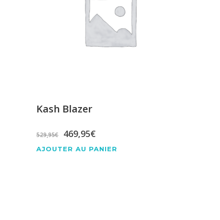
Kash Blazer
Le
Le
469,95
€
529,95
€
prix
prix
AJOUTER AU PANIER
initial
actuel
était :
est :
529,95€.
469,95€.