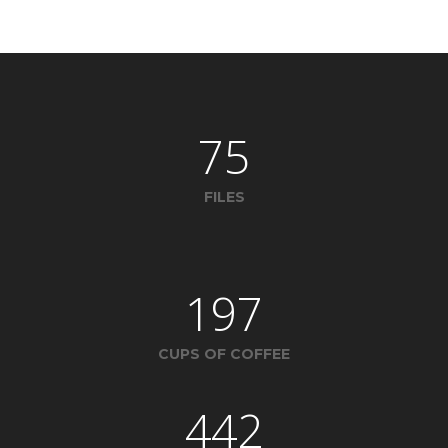
75
FILES
197
CUPS OF COFFEE
442