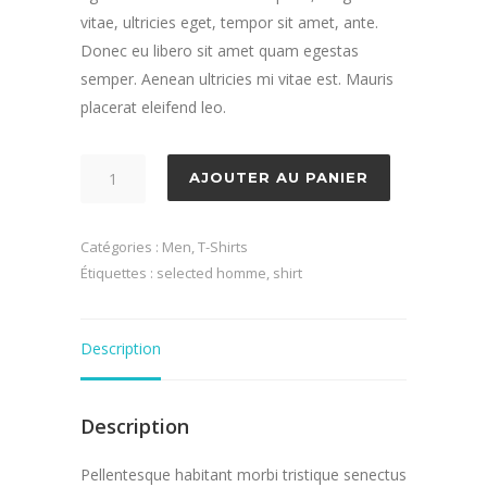
vitae, ultricies eget, tempor sit amet, ante.
Donec eu libero sit amet quam egestas
semper. Aenean ultricies mi vitae est. Mauris
placerat eleifend leo.
quantité
AJOUTER AU PANIER
de
Mallen
Catégories :
Men
,
T-Shirts
Shirt
Étiquettes :
selected homme
,
shirt
Description
Description
Pellentesque habitant morbi tristique senectus