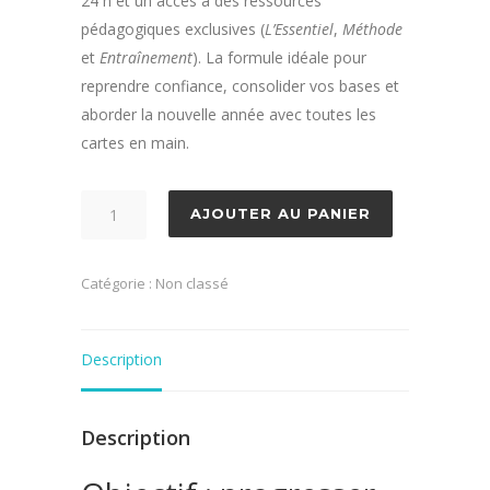
24 h et un accès à des ressources
pédagogiques exclusives (
L’Essentiel
,
Méthode
et
Entraînement
). La formule idéale pour
reprendre confiance, consolider vos bases et
aborder la nouvelle année avec toutes les
cartes en main.
quantité
AJOUTER AU PANIER
de
Préparation
Catégorie :
Non classé
à
la
rentrée
Description
en
maths
-
Description
Pack
Confort