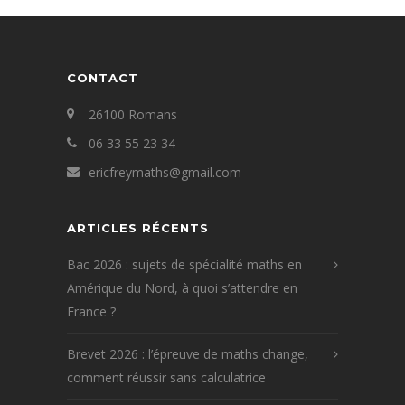
CONTACT
26100 Romans
06 33 55 23 34
ericfreymaths@gmail.com
ARTICLES RÉCENTS
Bac 2026 : sujets de spécialité maths en
Amérique du Nord, à quoi s’attendre en
France ?
Brevet 2026 : l’épreuve de maths change,
comment réussir sans calculatrice