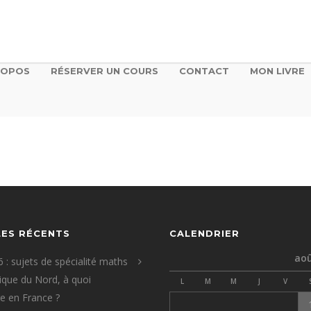
ROPOS
RÉSERVER UN COURS
CONTACT
MON LIVRE
LES RÉCENTS
CALENDRIER
aoû
 : sujets de spécialité maths
que du Nord, à quoi
L
M
M
J
V
re en France ?