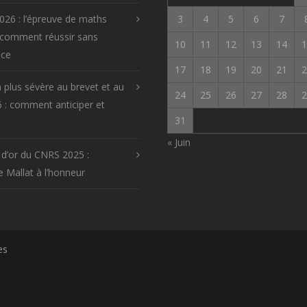
026 : l’épreuve de maths
3
4
5
6
7
 comment réussir sans
10
11
12
13
14
1
ice
17
18
19
20
21
2
 plus sévère au brevet et au
24
25
26
27
28
2
 : comment anticiper et
31
« Juin
 d’or du CNRS 2025 :
 Mallat à l’honneur
es