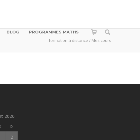
BLOG
PROGRAMMES MATHS
formation à distance
/ Mes cours
t 2026
S
D
1
2