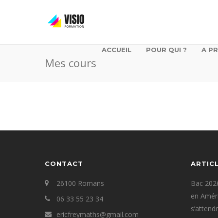
ACCUEIL
POUR QUI ?
A P
Mes cours
CONTACT
ARTIC
26100 Romans
Bac 2026
en Améri
06 33 55 23 34
s’attend
ericfreymaths@gmail.com