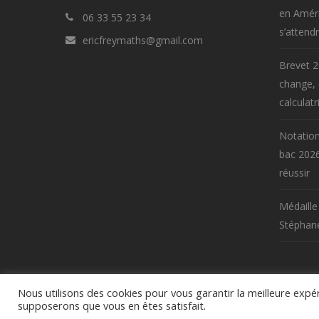
en Améri
06 33 55 23 34
s’attend
ericfreymaths@gmail.com
Brevet 2
change,
calculatr
Notation
bac 2026
réussir
Médaille
Stéphane
Nous utilisons des cookies pour vous garantir la meilleure expéri
© Eric Frey 2019 Tous droits réservés -
Mentions légal
supposerons que vous en êtes satisfait.