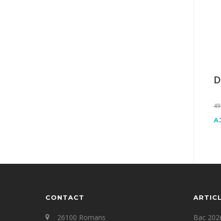
D
49
A
CONTACT
ARTIC
26100 Romans
Bac 2026