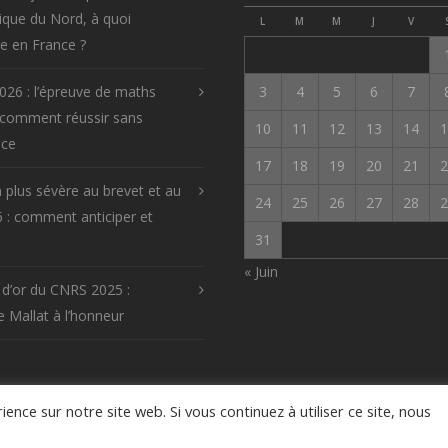
que du Nord, à quoi
L
M
M
J
V
re en France ?
026 : l’épreuve de maths
3
4
5
6
7
 comment réussir sans
10
11
12
13
14
1
ice
17
18
19
20
21
2
 plus sévère au brevet et au
24
25
26
27
28
2
 : comment anticiper et
31
« Juin
 d’or du CNRS 2025 :
 Mallat à l’honneur
ence sur notre site web. Si vous continuez à utiliser ce site, nous
es