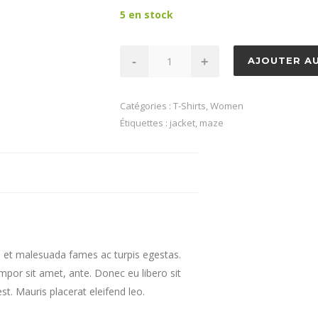
499,95€.
469,95€.
5 en stock
quantité
-
+
AJOUTER AU
de
Dudley
Catégories :
T-Shirts
,
Women
Étiquettes :
jacket
,
maze
s et malesuada fames ac turpis egestas.
empor sit amet, ante. Donec eu libero sit
t. Mauris placerat eleifend leo.