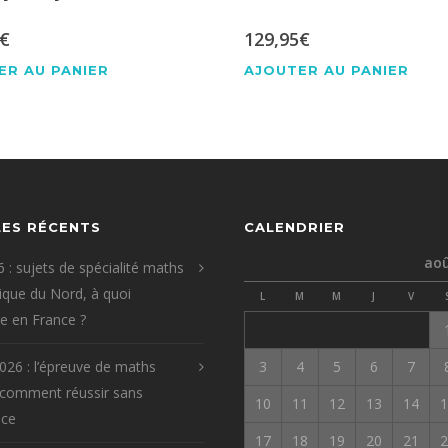
€
129,95
€
ER AU PANIER
AJOUTER AU PANIER
LES RÉCENTS
CALENDRIER
aoû
 : sujets de spécialité maths
que du Nord, à quoi
L
M
M
J
V
re en France ?
026 : l’épreuve de maths
3
4
5
6
7
 comment réussir sans
10
11
12
13
14
1
ice
17
18
19
20
21
2