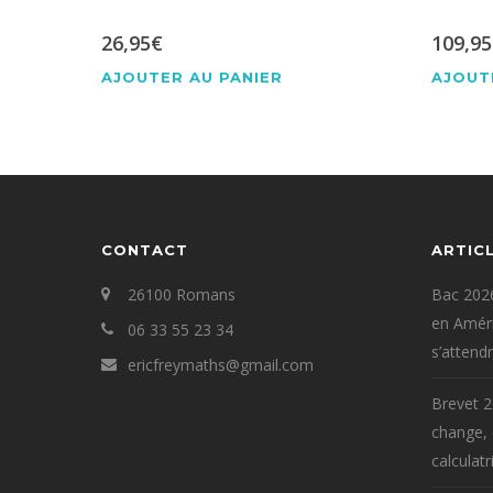
26,95
€
109,95
AJOUTER AU PANIER
AJOUT
CONTACT
ARTIC
26100 Romans
Bac 2026
en Améri
06 33 55 23 34
s’attend
ericfreymaths@gmail.com
Brevet 2
change,
calculatr