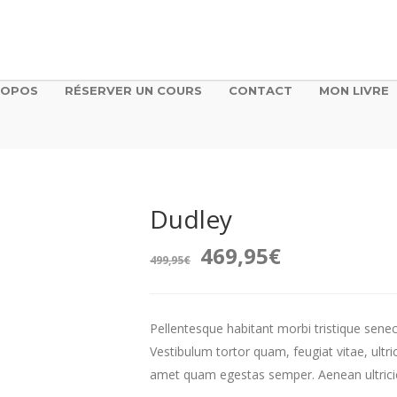
ROPOS
RÉSERVER UN COURS
CONTACT
MON LIVRE
Dudley
Le
Le
469,95
€
499,95
€
prix
prix
Pellentesque habitant morbi tristique sene
initial
actuel
Vestibulum tortor quam, feugiat vitae, ultri
était :
est :
amet quam egestas semper. Aenean ultricies