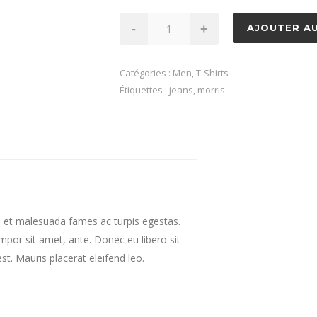
quantité
-
+
AJOUTER AU
de
Garbo
Catégories :
Men
,
T-Shirts
Étiquettes :
jeans
,
morris
s et malesuada fames ac turpis egestas.
empor sit amet, ante. Donec eu libero sit
t. Mauris placerat eleifend leo.