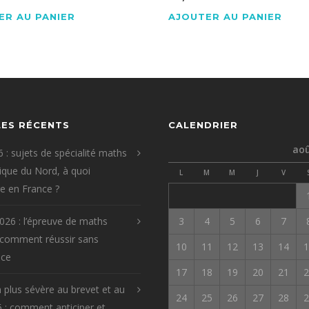
ER AU PANIER
AJOUTER AU PANIER
LES RÉCENTS
CALENDRIER
aoû
 : sujets de spécialité maths
que du Nord, à quoi
L
M
M
J
V
re en France ?
026 : l’épreuve de maths
3
4
5
6
7
 comment réussir sans
10
11
12
13
14
1
ice
17
18
19
20
21
2
 plus sévère au brevet et au
24
25
26
27
28
2
 : comment anticiper et