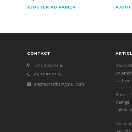
AJOUTER AU PANIER
AJOUT
CONTACT
ARTIC
26100 Romans
Bac 2026
en Améri
06 33 55 23 34
s’attend
ericfreymaths@gmail.com
Brevet 2
change,
calculatr
Notation
bac 2026