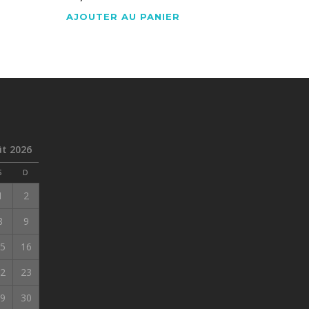
AJOUTER AU PANIER
t 2026
S
D
1
2
8
9
5
16
2
23
9
30