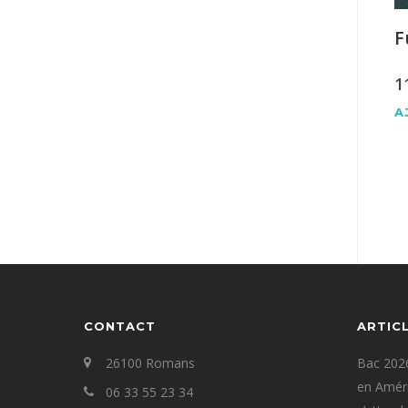
F
1
A
CONTACT
ARTIC
26100 Romans
Bac 2026
en Améri
06 33 55 23 34