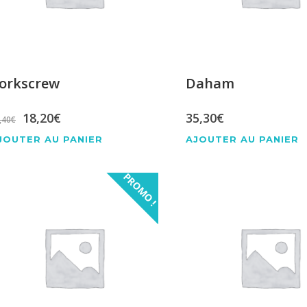
orkscrew
Daham
Le
Le
18,20
€
35,30
€
,40
€
prix
prix
JOUTER AU PANIER
AJOUTER AU PANIER
initial
actuel
PROMO !
était :
est :
20,40€.
18,20€.