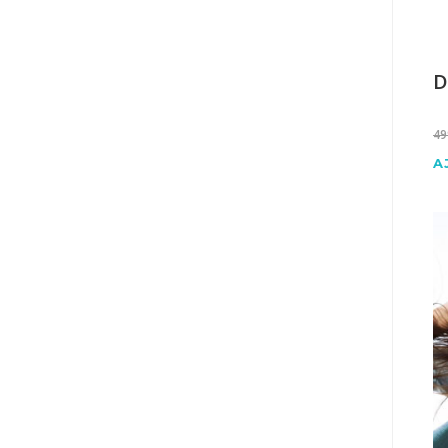
D
49
A