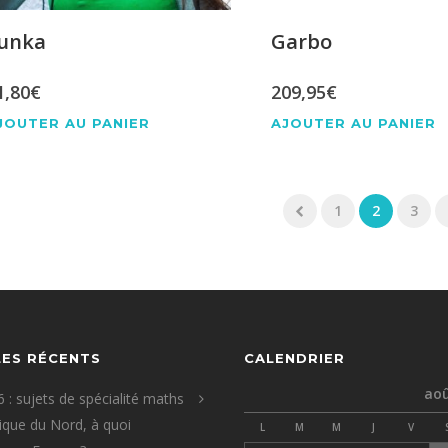
unka
Garbo
1,80
€
209,95
€
JOUTER AU PANIER
AJOUTER AU PANIER
1
2
3
LES RÉCENTS
CALENDRIER
aoû
 : sujets de spécialité maths
que du Nord, à quoi
L
M
M
J
V