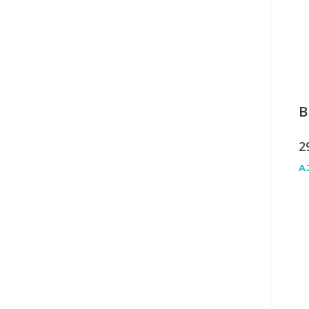
B
2
A