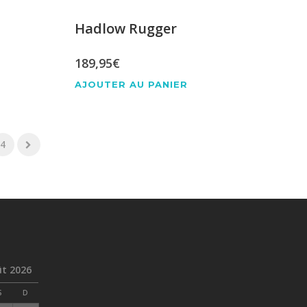
Hadlow Rugger
189,95
€
AJOUTER AU PANIER
4
t 2026
S
D