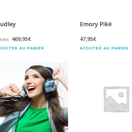
udley
Emory Piké
Le
Le
469,95
€
47,95
€
9,95
€
prix
prix
JOUTER AU PANIER
AJOUTER AU PANIER
initial
actuel
était :
est :
499,95€.
469,95€.